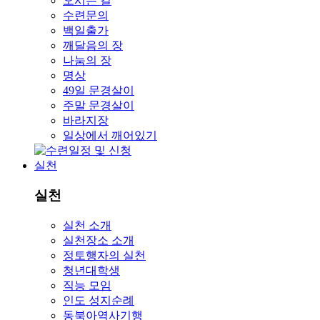
오시는 길
수련문의
백일출가
깨달음의 장
나눔의 장
명상
49일 문경살이
주말 문경살이
바라지장
일상에서 깨어있기
실천
실천
실천 소개
실천장소 소개
정토행자의 실천
청년대학생
직능 모임
인도 성지순례
동북아역사기행