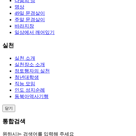
나눔의 장
명상
49일 문경살이
주말 문경살이
바라지장
일상에서 깨어있기
실천
실천 소개
실천장소 소개
정토행자의 실천
청년대학생
직능 모임
인도 성지순례
동북아역사기행
닫기
통합검색
원하시는 검색어를 입력해 주세요