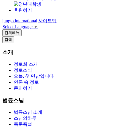
후원하기
jungto international
사이트맵
Select Language
▼
전체메뉴
검색
소개
정토회 소개
정토소식
오늘, 첫 만남입니다
언론 속 정토
문의하기
법륜스님
법륜스님 소개
스님의하루
즉문즉설