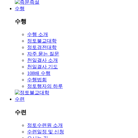
수행
수행
수행 소개
정토불교대학
정토경전대학
자주 묻는 질문
천일결사 소개
천일결사 기도
108배 수행
수행법회
정토행자의 하루
수련
수련
정토수련원 소개
수련일정 및 신청