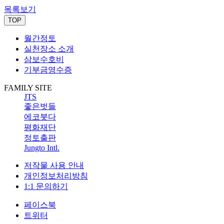
목록보기
TOP
월간정토
실천장소 소개
삼보수호비
기부금영수증
FAMILY SITE
JTS
좋은벗들
에코붓다
평화재단
정토출판
Jungto Intl.
저작물 사용 안내
개인정보처리방침
1:1 문의하기
페이스북
트위터