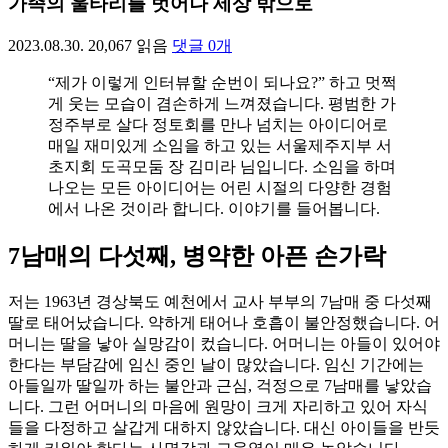
가족의 울타리를 벗어나 세상 밖으로
2023.08.30.
20,067
읽음
댓글
0
개
“제가 이렇게 인터뷰할 순번이 되나요?” 하고 멋쩍
게 웃는 모습이 겸손하게 느껴졌습니다. 평범한 가
정주부로 살다 정토회를 만나 넘치는 아이디어로
매일 재미있게 소임을 하고 있는 서울제주지부 서
초지회 도곡모둠 장 김미라 님입니다. 소임을 하며
나오는 모든 아이디어는 어린 시절의 다양한 경험
에서 나온 것이라 합니다. 이야기를 들어봅니다.
7남매의 다섯째, 병약한 아픈 손가락
저는 1963년 경상북도 예천에서 교사 부부의 7남매 중 다섯째
딸로 태어났습니다. 약하게 태어나 호흡이 불안정했습니다. 어
머니는 딸을 낳아 실망감이 컸습니다. 어머니는 아들이 있어야
한다는 부담감에 임신 중인 날이 많았습니다. 임신 기간에는
아들일까 딸일까 하는 불안과 근심, 걱정으로 7남매를 낳았습
니다. 그런 어머니의 마음에 원망이 크게 자리하고 있어 자식
들을 다정하고 살갑게 대하지 않았습니다. 대신 아이들을 반듯