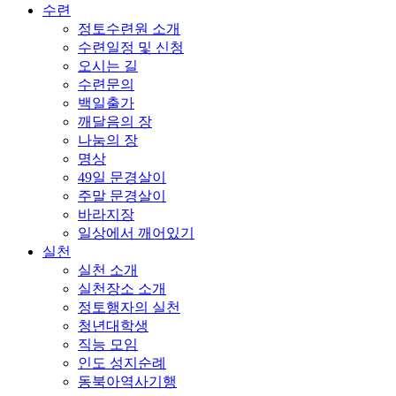
수련
정토수련원 소개
수련일정 및 신청
오시는 길
수련문의
백일출가
깨달음의 장
나눔의 장
명상
49일 문경살이
주말 문경살이
바라지장
일상에서 깨어있기
실천
실천 소개
실천장소 소개
정토행자의 실천
청년대학생
직능 모임
인도 성지순례
동북아역사기행