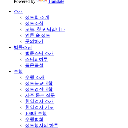
Powered by
Translate
소개
정토회 소개
정토소식
오늘, 첫 만남입니다
언론 속 정토
문의하기
법륜스님
법륜스님 소개
스님의하루
즉문즉설
수행
수행 소개
정토불교대학
정토경전대학
자주 묻는 질문
천일결사 소개
천일결사 기도
108배 수행
수행법회
정토행자의 하루