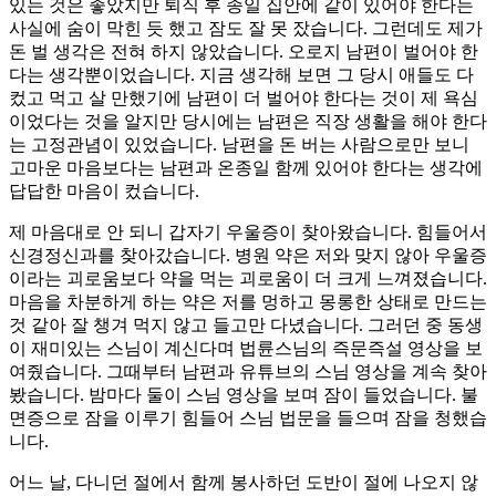
있는 것은 좋았지만 퇴직 후 종일 집안에 같이 있어야 한다는
사실에 숨이 막힌 듯 했고 잠도 잘 못 잤습니다. 그런데도 제가
돈 벌 생각은 전혀 하지 않았습니다. 오로지 남편이 벌어야 한
다는 생각뿐이었습니다. 지금 생각해 보면 그 당시 애들도 다
컸고 먹고 살 만했기에 남편이 더 벌어야 한다는 것이 제 욕심
이었다는 것을 알지만 당시에는 남편은 직장 생활을 해야 한다
는 고정관념이 있었습니다. 남편을 돈 버는 사람으로만 보니
고마운 마음보다는 남편과 온종일 함께 있어야 한다는 생각에
답답한 마음이 컸습니다.
제 마음대로 안 되니 갑자기 우울증이 찾아왔습니다. 힘들어서
신경정신과를 찾아갔습니다. 병원 약은 저와 맞지 않아 우울증
이라는 괴로움보다 약을 먹는 괴로움이 더 크게 느껴졌습니다.
마음을 차분하게 하는 약은 저를 멍하고 몽롱한 상태로 만드는
것 같아 잘 챙겨 먹지 않고 들고만 다녔습니다. 그러던 중 동생
이 재미있는 스님이 계신다며 법륜스님의 즉문즉설 영상을 보
여줬습니다. 그때부터 남편과 유튜브의 스님 영상을 계속 찾아
봤습니다. 밤마다 둘이 스님 영상을 보며 잠이 들었습니다. 불
면증으로 잠을 이루기 힘들어 스님 법문을 들으며 잠을 청했습
니다.
어느 날, 다니던 절에서 함께 봉사하던 도반이 절에 나오지 않