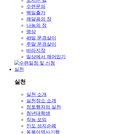
오시는 길
수련문의
백일출가
깨달음의 장
나눔의 장
명상
49일 문경살이
주말 문경살이
바라지장
일상에서 깨어있기
실천
실천
실천 소개
실천장소 소개
정토행자의 실천
청년대학생
직능 모임
인도 성지순례
동북아역사기행