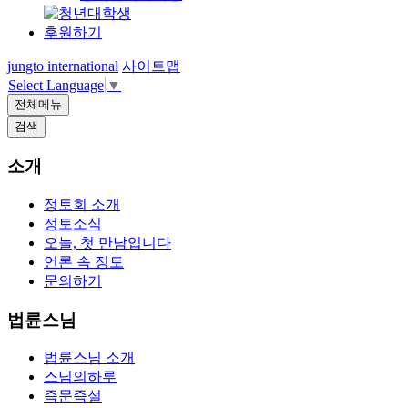
후원하기
jungto international
사이트맵
Select Language
▼
전체메뉴
검색
소개
정토회 소개
정토소식
오늘, 첫 만남입니다
언론 속 정토
문의하기
법륜스님
법륜스님 소개
스님의하루
즉문즉설