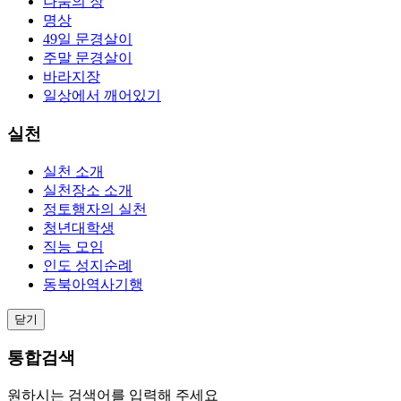
나눔의 장
명상
49일 문경살이
주말 문경살이
바라지장
일상에서 깨어있기
실천
실천 소개
실천장소 소개
정토행자의 실천
청년대학생
직능 모임
인도 성지순례
동북아역사기행
닫기
통합검색
원하시는 검색어를 입력해 주세요