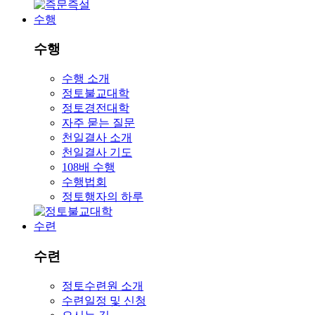
수행
수행
수행 소개
정토불교대학
정토경전대학
자주 묻는 질문
천일결사 소개
천일결사 기도
108배 수행
수행법회
정토행자의 하루
수련
수련
정토수련원 소개
수련일정 및 신청