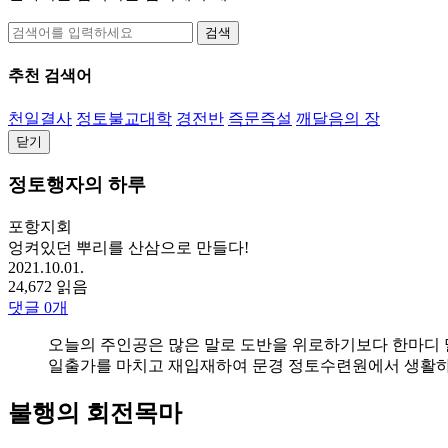
검색
추천 검색어
천일결사
정토불교대학
경전반
즉문즉설
깨달음의 장
닫기
정토행자의 하루
포항지회
엉켜있던 뿌리를 산삼으로 만들다!
2021.10.01.
24,672 읽음
댓글
0
개
오늘의 주인공은 많은 말로 도반을 위로하기보다 한마디 말
일출가를 마치고 재입재하여 문경 정토수련원에서 생활하
불행의 회전목마