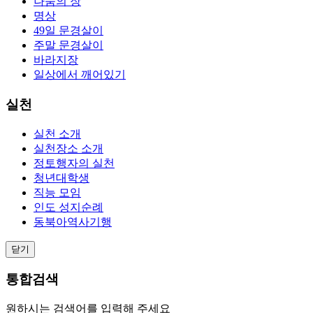
나눔의 장
명상
49일 문경살이
주말 문경살이
바라지장
일상에서 깨어있기
실천
실천 소개
실천장소 소개
정토행자의 실천
청년대학생
직능 모임
인도 성지순례
동북아역사기행
닫기
통합검색
원하시는 검색어를 입력해 주세요