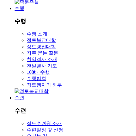
수행
수행
수행 소개
정토불교대학
정토경전대학
자주 묻는 질문
천일결사 소개
천일결사 기도
108배 수행
수행법회
정토행자의 하루
수련
수련
정토수련원 소개
수련일정 및 신청