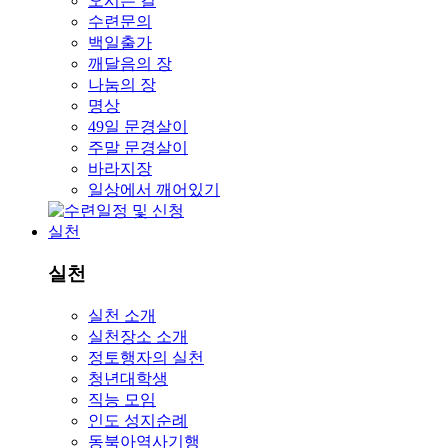
오시는 길
수련문의
백일출가
깨달음의 장
나눔의 장
명상
49일 문경살이
주말 문경살이
바라지장
일상에서 깨어있기
실천
실천
실천 소개
실천장소 소개
정토행자의 실천
청년대학생
직능 모임
인도 성지순례
동북아역사기행