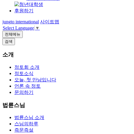
후원하기
jungto international
사이트맵
Select Language
▼
전체메뉴
검색
소개
정토회 소개
정토소식
오늘, 첫 만남입니다
언론 속 정토
문의하기
법륜스님
법륜스님 소개
스님의하루
즉문즉설