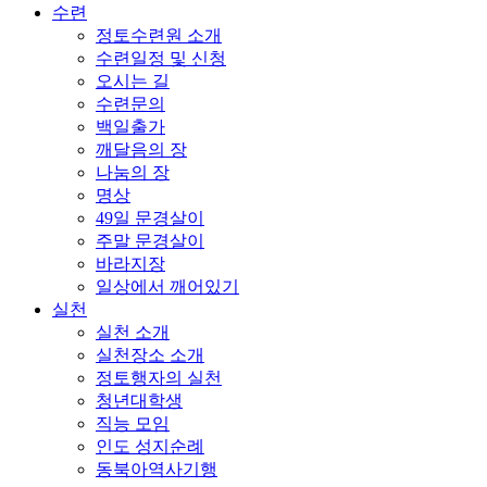
수련
정토수련원 소개
수련일정 및 신청
오시는 길
수련문의
백일출가
깨달음의 장
나눔의 장
명상
49일 문경살이
주말 문경살이
바라지장
일상에서 깨어있기
실천
실천 소개
실천장소 소개
정토행자의 실천
청년대학생
직능 모임
인도 성지순례
동북아역사기행