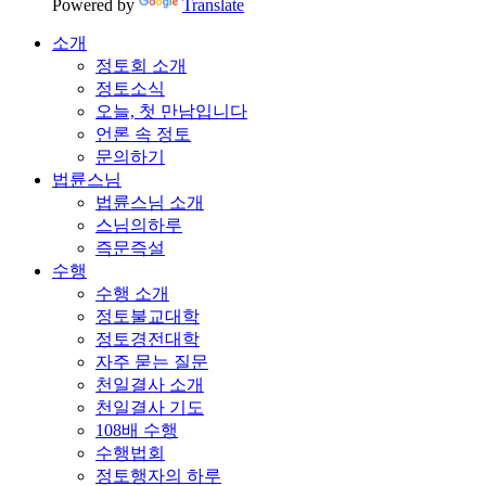
Powered by
Translate
소개
정토회 소개
정토소식
오늘, 첫 만남입니다
언론 속 정토
문의하기
법륜스님
법륜스님 소개
스님의하루
즉문즉설
수행
수행 소개
정토불교대학
정토경전대학
자주 묻는 질문
천일결사 소개
천일결사 기도
108배 수행
수행법회
정토행자의 하루