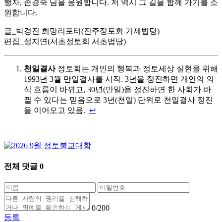
행자, 손경숙 님을 응원합니다. 저 역시 그 길을 함께 가기를 소
원합니다.
글_박경진 희망리포터(진주정토회 거제법당)
편집_성지연(서초정토회 서초법당)
천일결사
정토회는 개인의 행복과 정토세상 실현을 위해
1993년 3월 만일결사를 시작. 3년을 정진하면 개인의 의
식 흐름이 바뀌고, 30년(만일)을 정진하면 한 사회가 바
뀔 수 있다는 믿음으로 3년(천일) 단위로 천일결사 정진
을 이어오고 있음.
↩
전체 댓글
0
0
/200
등록