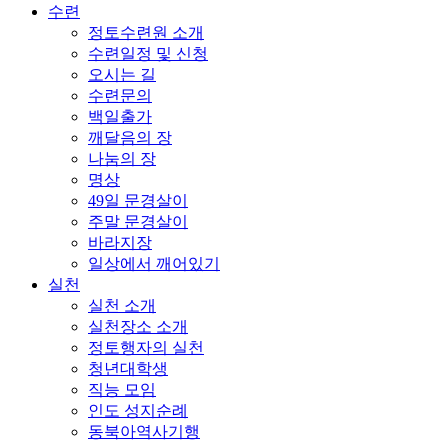
수련
정토수련원 소개
수련일정 및 신청
오시는 길
수련문의
백일출가
깨달음의 장
나눔의 장
명상
49일 문경살이
주말 문경살이
바라지장
일상에서 깨어있기
실천
실천 소개
실천장소 소개
정토행자의 실천
청년대학생
직능 모임
인도 성지순례
동북아역사기행