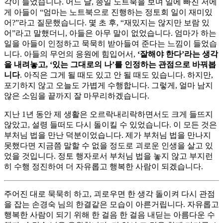
각이 들었습니다. 어느 날, 종일 노트북을 보며 일에 빠진 저에
게 아들이 “엄마는 노트북으로 진행하는 정토회 일이 재미있
어?”라고 질문했습니다. 몇 초 후, “재밌지는 않지만 보람 있
어”라고 말했더니, 아들은 아무 말이 없었습니다. 엄마가 하는
일을 아들이 인정하고 묵묵히 받아들여 준다는 느낌이 들었습
니다. 아들의 무언의 응원에 힘입어서,
‘잘해야 한다’라는 생각
을 내려놓고, ‘있는 그대로의 나’를 인정하는 관점으로 바꿔봅
니다
. 아직은 그게 될 때도 있고 안 될 때도 있습니다. 하지만,
포기하지 않고 오늘도 가볍게 수행합니다. 그렇게, 얼마 남지
않은 소임을 끝까지 잘 마무리하겠습니다.
지난 1년 동안 제 생활은 오르락내리락하면서도 크게 들뜨지
않았고, 설령 들떠도 다시 돌이킬 수 있었습니다. 이 모든 것은
부처님 법을 만난 덕분이었습니다. 제가 부처님 법을 만나지
못했다면 지금쯤 말할 수 없을 정도로 괴로운 인생을 살고 있
었을 것입니다. 정토 행자로서 부처님 법을 놓지 않고 부지런
히 수행 정진하여 더 자유롭고 행복한 사람이 되겠습니다.
주어진 대로 묵묵히 하고, 괴로우면 한 생각 돌이켜 다시 관점
을 잡는 손경숙 님의 한결같은 모습이 아른거립니다. 자유롭고
행복한 사람이 되기 위해 한 걸음 한 걸음 내딛는 아름다운 수