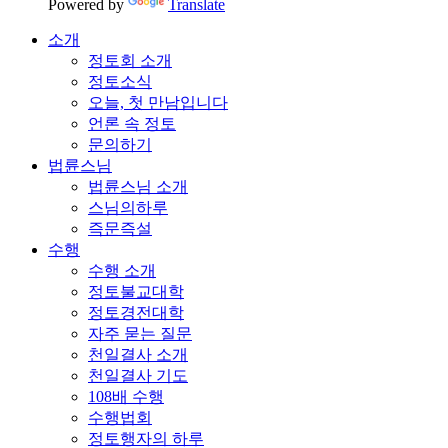
Powered by
Translate
소개
정토회 소개
정토소식
오늘, 첫 만남입니다
언론 속 정토
문의하기
법륜스님
법륜스님 소개
스님의하루
즉문즉설
수행
수행 소개
정토불교대학
정토경전대학
자주 묻는 질문
천일결사 소개
천일결사 기도
108배 수행
수행법회
정토행자의 하루