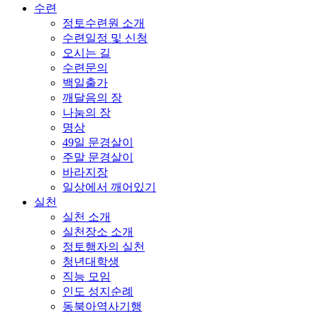
수련
정토수련원 소개
수련일정 및 신청
오시는 길
수련문의
백일출가
깨달음의 장
나눔의 장
명상
49일 문경살이
주말 문경살이
바라지장
일상에서 깨어있기
실천
실천 소개
실천장소 소개
정토행자의 실천
청년대학생
직능 모임
인도 성지순례
동북아역사기행