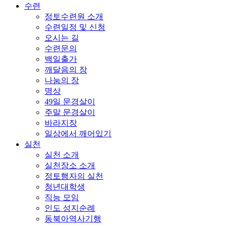
수련
정토수련원 소개
수련일정 및 신청
오시는 길
수련문의
백일출가
깨달음의 장
나눔의 장
명상
49일 문경살이
주말 문경살이
바라지장
일상에서 깨어있기
실천
실천 소개
실천장소 소개
정토행자의 실천
청년대학생
직능 모임
인도 성지순례
동북아역사기행