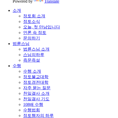
Powered by
Translate
소개
정토회 소개
정토소식
오늘, 첫 만남입니다
언론 속 정토
문의하기
법륜스님
법륜스님 소개
스님의하루
즉문즉설
수행
수행 소개
정토불교대학
정토경전대학
자주 묻는 질문
천일결사 소개
천일결사 기도
108배 수행
수행법회
정토행자의 하루