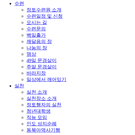
수련
정토수련원 소개
수련일정 및 신청
오시는 길
수련문의
백일출가
깨달음의 장
나눔의 장
명상
49일 문경살이
주말 문경살이
바라지장
일상에서 깨어있기
실천
실천 소개
실천장소 소개
정토행자의 실천
청년대학생
직능 모임
인도 성지순례
동북아역사기행