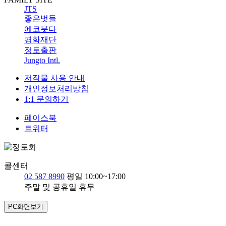
JTS
좋은벗들
에코붓다
평화재단
정토출판
Jungto Intl.
저작물 사용 안내
개인정보처리방침
1:1 문의하기
페이스북
트위터
콜센터
02 587 8990
평일 10:00~17:00
주말 및 공휴일 휴무
PC화면보기