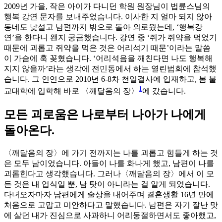
2009년 가을, 작은 아이가 다니던 학원 원장님이 법륜스님의
행복 강연 문자를 보내주었습니다. 이사한 지 얼마 되지 않아
동네도 낯설고 남편까지 밖으로 돌아 외로웠는데, ‘행복강
연’을 한다니 왠지 궁금했습니다. 강연 중 ‘쥐가 쥐약을 먹었기
때문에 괴롭고 쥐약을 먹은 것은 어리석기 때문’이라는 말씀
이 가슴에 훅 꽂혔습니다. ‘어리석음을 깨친다면 나도 행복해
지지 않을까’라는 생각에 전민동에서 하는 열린법회에 참석했
습니다. 그 인연으로 2010년 6-8차 천일결사에 입재하고, 봄 불
1
교대학에 입학해 바로 〈깨달음의 장〉
에 갔습니다.
모든 괴로움은 나로부터 나아가 나에게
돌아온다.
〈깨달음의 장〉에 가기 전까지는 나를 괴롭고 힘들게 하는 것
은 모두 남이었습니다. 아들이 나를 화나게 했고, 남편이 나를
괴롭힌다고 생각했습니다. 그러나〈깨달음의 장〉에서 이 모
든 것은 내 업식일 뿐, 남 탓이 아니라는 걸 알게 되었습니다.
다녀오자마자 남편에게 술상을 내어주며 결혼생활 16년 만에
처음으로 고맙고 미안하다고 말했습니다. 남편은 자기 잘난 맛
에 살던 내가 진심으로 사과하니 어리둥절하면서도 좋아했고,