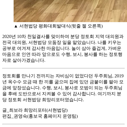
▲ 서현법당 평화대회발대식(뒷줄 젤 오른쪽)
2020년 10차 천일결사를 맞이하여 분당 정토회 지역 대의원과
전국 대의원, 서현법당 모둠장 일을 맡았습니다. 나를 키우는
공부로 여겨져 감사한 마음입니다. 놀이 삼아 즐겁게, 가벼운
마음으로 인연 따라 앞으로도 수행, 보시, 봉사를 하는 정토행
자로 살아가겠습니다.
정토회를 만나기 전까지는 자비심이 없었다던 두주희님, 2019
년 옥수수 모금 때 한 끼를 굶으며 집에 있던 금붙이를 팔아 모
금에 앞장섰습니다. 수행, 보시, 봉사로 모범이 되는 두주희님
을 후배 도반으로서 지켜볼 수 있어 감사합니다. 여기까지 분
당 정토회 서현법당 희망리포터였습니다.
글_최보라 희망리포터(서현법당)
편집_권영숙(홍보국 홈페이지 운영팀)