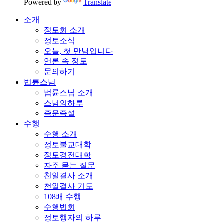
Powered by
Translate
소개
정토회 소개
정토소식
오늘, 첫 만남입니다
언론 속 정토
문의하기
법륜스님
법륜스님 소개
스님의하루
즉문즉설
수행
수행 소개
정토불교대학
정토경전대학
자주 묻는 질문
천일결사 소개
천일결사 기도
108배 수행
수행법회
정토행자의 하루