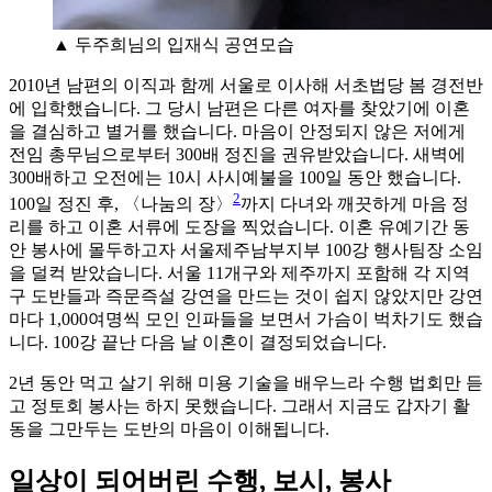
▲ 두주희님의 입재식 공연모습
2010년 남편의 이직과 함께 서울로 이사해 서초법당 봄 경전반
에 입학했습니다. 그 당시 남편은 다른 여자를 찾았기에 이혼
을 결심하고 별거를 했습니다. 마음이 안정되지 않은 저에게
전임 총무님으로부터 300배 정진을 권유받았습니다. 새벽에
300배하고 오전에는 10시 사시예불을 100일 동안 했습니다.
2
100일 정진 후, 〈나눔의 장〉
까지 다녀와 깨끗하게 마음 정
리를 하고 이혼 서류에 도장을 찍었습니다. 이혼 유예기간 동
안 봉사에 몰두하고자 서울제주남부지부 100강 행사팀장 소임
을 덜컥 받았습니다. 서울 11개구와 제주까지 포함해 각 지역
구 도반들과 즉문즉설 강연을 만드는 것이 쉽지 않았지만 강연
마다 1,000여명씩 모인 인파들을 보면서 가슴이 벅차기도 했습
니다. 100강 끝난 다음 날 이혼이 결정되었습니다.
2년 동안 먹고 살기 위해 미용 기술을 배우느라 수행 법회만 듣
고 정토회 봉사는 하지 못했습니다. 그래서 지금도 갑자기 활
동을 그만두는 도반의 마음이 이해됩니다.
일상이 되어버린 수행, 보시, 봉사