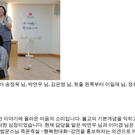
정옥 님, 박연우 님, 김은영 님, 뒷줄 왼쪽부터 이일재 님, 정유정
 이야기에 올라온 마음의 소리입니다. 불교의 기본개념을 익히고
한 심정이었습니다. 현재 담당을 맡은 박연우 님과 이미경 님은
열리는 법문스님 즉문즉설 <행복한대화>강연을 홍보하자는 의견으로