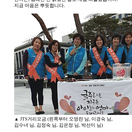
지금 마음은 뿌듯합니다.
▲ JTS거리모금 (왼쪽부터 오영란 님, 이경숙 님,
김수녀 님, 김정숙 님, 김은정 님, 박선미 님)