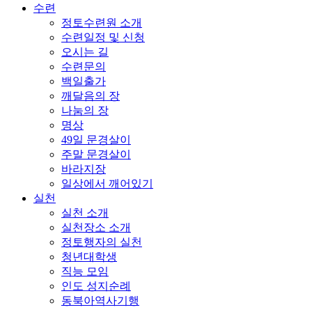
수련
정토수련원 소개
수련일정 및 신청
오시는 길
수련문의
백일출가
깨달음의 장
나눔의 장
명상
49일 문경살이
주말 문경살이
바라지장
일상에서 깨어있기
실천
실천 소개
실천장소 소개
정토행자의 실천
청년대학생
직능 모임
인도 성지순례
동북아역사기행