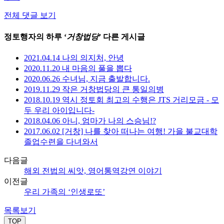
전체 댓글 보기
정토행자의 하루 ‘
거창법당
’ 다른 게시글
2021.04.14 나의 의지처, 안녕
2020.11.20 내 마음의 풀을 뽑다
2020.06.26 수녀님, 지금 출발합니다.
2019.11.29 작은 거창법당의 큰 통일의병
2018.10.19 역시 정토회 최고의 수행은 JTS 거리모금 - 모
두 우리 아이입니다-
2018.04.06 아니, 엄마가 나의 스승님!?
2017.06.02 [거창] 나를 찾아 떠나는 여행! 가을 불교대학
졸업수련을 다녀와서
다음글
해외 전법의 씨앗, 영어통역강연 이야기
이전글
우리 가족의 ‘인생로또’
목록보기
TOP