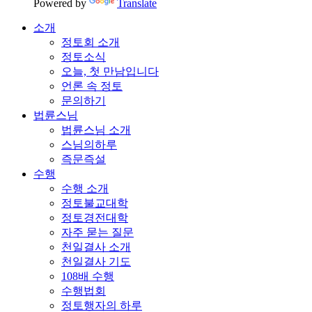
Powered by
Translate
소개
정토회 소개
정토소식
오늘, 첫 만남입니다
언론 속 정토
문의하기
법륜스님
법륜스님 소개
스님의하루
즉문즉설
수행
수행 소개
정토불교대학
정토경전대학
자주 묻는 질문
천일결사 소개
천일결사 기도
108배 수행
수행법회
정토행자의 하루