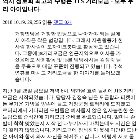
역시 정토회 최고의 수행은 JTS 거리모금 - 모두 우
리 아이입니다-
2018.10.19.
29,256
읽음
댓글
0
개
거창법당은 거창한 법당으로 나아가야 되는 길에
서 아직은 작은 법당입니다. 그래서 자원활동가 한
사람 한사람이 모자이크붓다로 활동하고 있습니
다. 그중에 jts거리모금은 인근지역으로 이사를 가
셨음에도 사회활동 및 jts를 담당하시는 김정숙 님
을 주축으로 매달 꾸준히 진행되고 있습니다. 추석
연휴를 마치고 거리모금을 한 이야기를 들어보겠
습니다.
지난 9월 28일 금요일 저녁 6시, 약간은 흐린 날씨에 JTS 거리
모금은 시작되었습니다. 담당자 김정숙 님은 모금함과 피켓이
든 무거운 가방을 양손에 들고 거창군청 로터리에 도착했고,
로터리에서 기다리던 도반들은 예사롭지 않은 일사불란한 손
놀림으로 순식간에 거리모금 준비를 완료했습니다. 얼마나 손
발이 착착 맞았는지 시작 전 나누기까지 마치는데도 시간은 얼
마 걸리지 않았습니다. 거리모금에 참석하지 못해 미안한 도반
은 아이와 함께 와서 사진을 찍어주고 갑니다. 이렇게 서로 돕