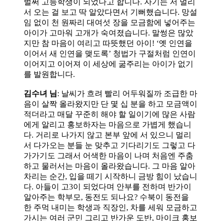
벌써 고등학생이 되었다고 합니다. 자기는 저 멀리
서 오는 걸 보고 딱 알았다면서 기뻐했습니다. 망설
임 없이 천 원짜리 대여섯 장을 모금함에 넣어주는
아이가 고마워 고개가 숙여졌습니다. 말썽은 많았
지만 참 마음이 여리고 따뜻했던 아이! ‘옛 인연을
이어서 새 인연을 맺도록’ 청법가 구절처럼 인연이
이어지고 이어져 이 세상에 굶주리는 아이가 없기
를 발원합니다.
김수녀 님
: 날씨가 흐려 빨리 어두워질까 조급한 마
음이 살짝 올라왔지만 단 몇 십 분을 하고 모금액이
적더라고 매달 꾸준히 해야 할 일이기에 많은 사람
에게 알리고 홍보하자는 마음으로 가볍게 했습니
다. 거리로 나가지 않고 본부 앞에 서 있으니 멀리
서 다가오는 분들 눈 맞추고 기다리기도 그렇고 다
가가기도 그래서 어색한 마음이 나며 처음엔 주춤
하고 물러서는 마음이 올라왔습니다. 그 마음 알아
차리는 순간, 입을 떼기 시작하니 금방 힘이 났습니
다. 아들이 고3이 되었다며 안부를 전하며 반가이
알아주는 학부모, 동전도 되나요? 수북이 동전을
한 주먹 내미는 학생과 직장인, 차를 세워 모금하고
가시는 여러 군민 그리고 반가운 도반, 마이크 홍보