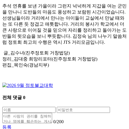
추석 연휴를 보낸 가을이라 그런지 넉넉하게 지갑을 여는 군민
을 만나니 도반들의 마음도 풍성하고 보람된 시간이었습니다.
선생님들이라 거리에서 만나는 아이들이 교실에서 만날 때와
는 또 다른 듯 정겹고 애틋합니다. 거리의 봉사가 학교에서 더
큰 사랑으로 이어질 것을 믿으며 자리를 정리하고 돌아가는 도
반들의 뒷모습을 보니 뿌듯합니다. 김정숙 님의 나누기 말씀처
럼 정토회 최고의 수행은 역시 JTS 거리모금입니다.
글_김수녀(진주정토회 거창법당)
정리_김대중 희망리포터(진주정토회 거창법당)
편집_목인숙(경남지부)
전체 댓글
0
0
/200
등록