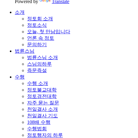
Powered by
Translate
소개
정토회 소개
정토소식
오늘, 첫 만남입니다
언론 속 정토
문의하기
법륜스님
법륜스님 소개
스님의하루
즉문즉설
수행
수행 소개
정토불교대학
정토경전대학
자주 묻는 질문
천일결사 소개
천일결사 기도
108배 수행
수행법회
정토행자의 하루