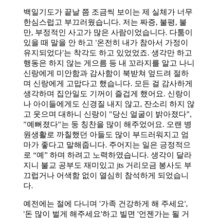
백일기도가 끝날 쯤 조금씩 보이는 제 실체가 너무
한심스럽고 부끄러웠습니다. 저는 짜증, 불평, 불
만, 부정적인 사고가 많은 사람이었습니다. 다툼이
있을 때 말을 안 하고 '온전히 내가 참아서 가정이
유지되었다'는 착각도 하고 있었었죠. 생각만 하고
행동은 하지 않는 게으름 등 내 꼬라지를 알고 나니
신랑에게 미안함과 감사함이 북받쳐 엎드려 절하
며 신랑에게 고맙다고 했습니다. 모든 걸 감사하게
생각하며 집안일도 기꺼이 즐겁게 했어요. 신랑이
나 아이들에게도 신경질 내지 않고, 잔소리 하지 않
고 웃으며 대하니 신랑이 "당신 얼굴이 밝아졌다",
"예뻐졌다"는 둥 칭찬을 많이 해주었어요. 오랜 병
원생활로 까칠했던 아들도 많이 부드러워지고 엄
마가 좋다고 말해줍니다. 주어지는 일은 긍정적으
로 “예” 하며 하려고 노력하였습니다. 생각이 달라
지니 불교 공부도 재미있고 jts 거리모금 봉사도 부
끄럽거나 어색함 없이 열심히 참석하게 되었습니
다.
예전에는 절에 다니며 '가족 건강하게 해 주세요',
'돈 많이 벌게 해주세요'하고 빌면 '언젠가는 될 거