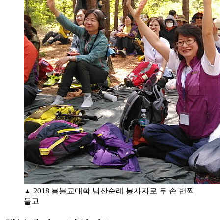
▲ 2018 봄불교대학 남산순례 봉사자로 두 손 번쩍
들고