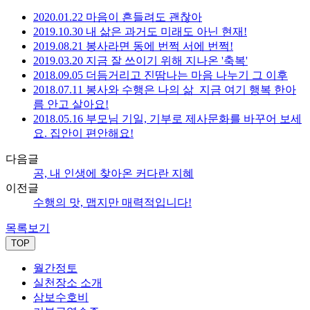
2020.01.22 마음이 흔들려도 괜찮아
2019.10.30 내 삶은 과거도 미래도 아닌 현재!
2019.08.21 봉사라면 동에 번쩍 서에 번쩍!
2019.03.20 지금 잘 쓰이기 위해 지나온 '축복'
2018.09.05 더듬거리고 진땀나는 마음 나누기 그 이후
2018.07.11 봉사와 수행은 나의 삶_지금 여기 행복 한아
름 안고 살아요!
2018.05.16 부모님 기일, 기부로 제사문화를 바꾸어 보세
요. 집안이 편안해요!
다음글
공, 내 인생에 찾아온 커다란 지혜
이전글
수행의 맛, 맵지만 매력적입니다!
목록보기
TOP
월간정토
실천장소 소개
삼보수호비