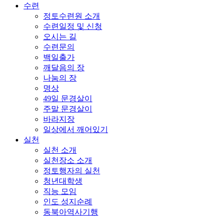
수련
정토수련원 소개
수련일정 및 신청
오시는 길
수련문의
백일출가
깨달음의 장
나눔의 장
명상
49일 문경살이
주말 문경살이
바라지장
일상에서 깨어있기
실천
실천 소개
실천장소 소개
정토행자의 실천
청년대학생
직능 모임
인도 성지순례
동북아역사기행