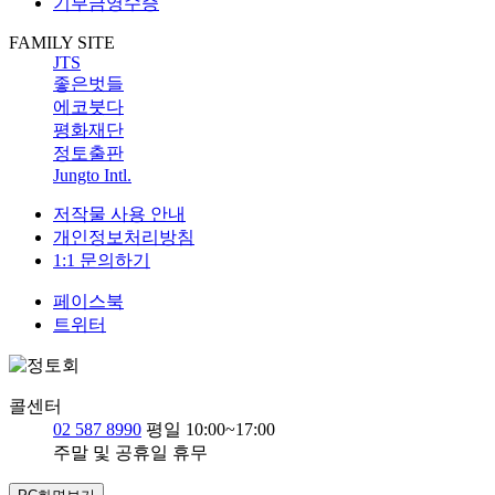
기부금영수증
FAMILY SITE
JTS
좋은벗들
에코붓다
평화재단
정토출판
Jungto Intl.
저작물 사용 안내
개인정보처리방침
1:1 문의하기
페이스북
트위터
콜센터
02 587 8990
평일 10:00~17:00
주말 및 공휴일 휴무