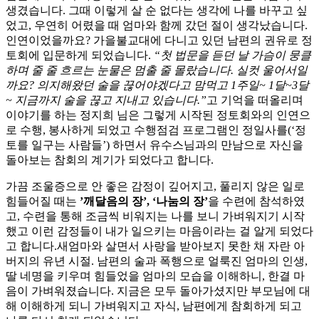
생겼습니다. 그때 이렇게 살 순 없다는 생각에 나를 바꾸고 싶
었고, 우연히 어렸을 때 엄마와 함께 갔던 절이 생각났습니다.
인연이었을까요? 가을불교대에 다니고 있던 남편의 권유로 정
토회에 입문하게 되었습니다.
“첫 법문을 듣던 날 가슴이 뭉클
하며 줄 줄 흐르는 눈물은 멈출 줄 몰랐습니다. 실컷 울어서일
까요? 의지해왔던 술을 끊어야겠다고 맘먹고 1주일~ 1달~3달
~ 지금까지 술을 끊고 지내고 있습니다.”
고 기억을 떠올리며
이야기를 하는 정지희 님은 그렇게 시작된 정토회와의 인연으
로 수행, 봉사하게 되었고 수행점검 프로그램인 정일사를(‘정
토를 일구는 사람들’) 하면서 유수스님과의 만남으로 자신을
돌아보는 참회의 계기가 되었다고 합니다.
가끔 조울증으로 안 좋은 감정이 깊어지고, 풀리지 않은 일로
힘들어질 때는
’깨달음의 장’, ‘나눔의 장’
을 수련에 참석하였
고, 수련을 통해 조금씩 비워지는 나를 보니 가벼워지기 시작
했고 이런 감정들이 내가 일으키는 마음이라는 걸 알게 되었다
고 합니다.새엄마와 살면서 사랑을 받아보지 못한 채 자란 아
버지의 유년 시절. 남편의 술과 폭행으로 얼룩진 엄마의 인생,
딸 네명을 키우며 힘들었을 엄마의 모습을 이해하니, 한결 마
음이 가벼워졌습니다. 지금은 모두 돌아가셨지만 부모님에 대
해 이해하게 되니 가벼워지고 자식, 남편에게 참회하게 되고