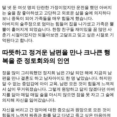
딸 넷 둔 여섯 명의 단란한 가정이었지만 운전을 했던 아버지
는 술을 참 좋아하셨고 고단하고 외로운 삶을 술에 의지하다
보니 중독이 되어 가족들을 매우 힘들게 했습니다.
아버지의 술주정으로 엄마는 힘들어 집을 나가셨고 가족은 뿔
뿔이 흩어지게 되었습니다. 한창 친구들 재미있을 꿈 많던 사
춘기 시절이었지만 되돌아보면 고달프고 잊고 싶은 시절로 기
억된다고 합니다.
따뜻하고 정겨운 남편을 만나 크나큰 행
복을 준 정토회와의 인연
정을 많이 그리워했던 정지희 님은 23살 되던 해에 지금의 남
편을 만나 결혼도 하고 남자아이도 한 명 낳았습니다. 하지만
알 수 없는 중압감에 아이 교육, 남편 모든 것이 힘들게 느껴져
서 삶이 무거워졌습니다. 그렇게 원망하고 닮지 않겠다던 아버
지를 닮아 매일 매일 술을 마시지 않으면 잠을 못 자고 그 술에
의지해 자신을 잃어갔습니다.
자신을 버리고 간 엄마에 대한 증오심과 원망으로 모든 것이
힘들게 느껴져 짜증과 화를 달고 다녔고 죽고 싶은 마음마져