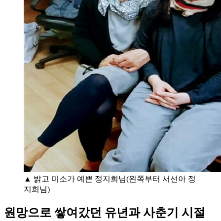
▲ 밝고 미소가 예쁜 정지희님(왼쪽부터 서선아 정
지희님)
원망으로 쌓여갔던 유년과 사춘기 시절