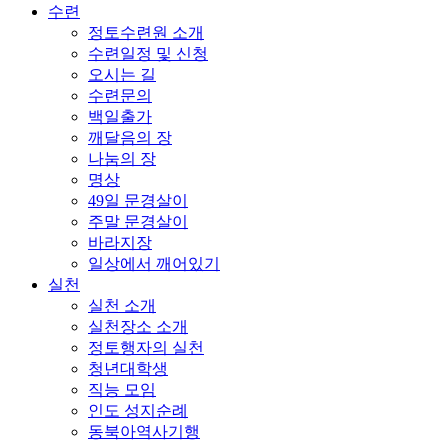
수련
정토수련원 소개
수련일정 및 신청
오시는 길
수련문의
백일출가
깨달음의 장
나눔의 장
명상
49일 문경살이
주말 문경살이
바라지장
일상에서 깨어있기
실천
실천 소개
실천장소 소개
정토행자의 실천
청년대학생
직능 모임
인도 성지순례
동북아역사기행