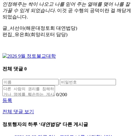
인정해주는 싹이 나오고 나를 믿어 주는 열매를 맺어 나를 잘
가꿀 수 있게 되었습니다.
이것 곧 수행의 공덕이란 걸 깨닫게
되었습니다.
글_서선아(해운대정토회 대연법당)
편집_유은희(희망리포터 담당)
전체 댓글
0
0
/200
등록
전체 댓글 보기
정토행자의 하루 ‘
대연법당
’ 다른 게시글