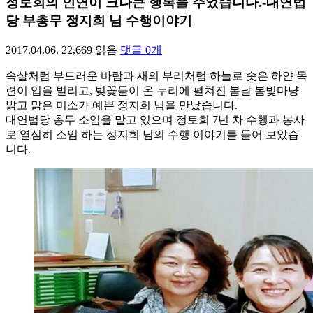
정토회의 인연이 크나큰 행복을 주었습니다.-대연법
당 부총무 정지희 님 수행이야기
2017.04.06.
22,669
읽음
댓글
0
개
속살처럼 부드러운 바람과 새의 부리처럼 하늘로 솟은 하얀 목
련이 입을 벌리고, 벚꽃들이 온 누리에 펼쳐진 봄날 봄빛마냥
밝고 맑은 미소가 예쁜 정지희 님을 만났습니다.
대연법당 총무 소임을 맡고 있으며 정토회 7년 차 수행과 봉사
로 열심히 소임 하는 정지희 님의 수행 이야기를 들어 보았습
니다.