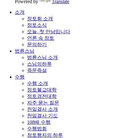
Powered by
Translate
소개
정토회 소개
정토소식
오늘, 첫 만남입니다
언론 속 정토
문의하기
법륜스님
법륜스님 소개
스님의하루
즉문즉설
수행
수행 소개
정토불교대학
정토경전대학
자주 묻는 질문
천일결사 소개
천일결사 기도
108배 수행
수행법회
정토행자의 하루