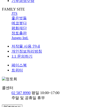
기부금영수증
FAMILY SITE
JTS
좋은벗들
에코붓다
평화재단
정토출판
Jungto Intl.
저작물 사용 안내
개인정보처리방침
1:1 문의하기
페이스북
트위터
콜센터
02 587 8990
평일 10:00~17:00
주말 및 공휴일 휴무